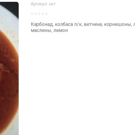
Артикул:
нет
Карбонад, колбаса п/к, ветчина, корнишоны, л
маслины, лимон