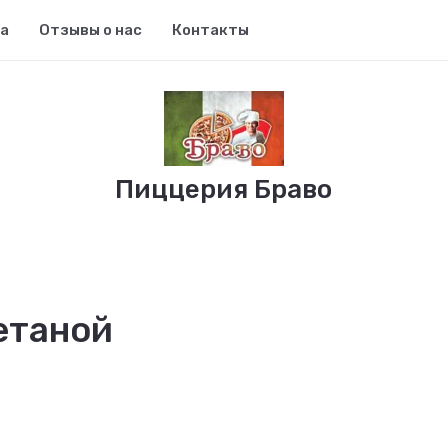
та
Отзывы о нас
Контакты
Пиццерия Браво
етаной